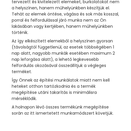
tervezett és kivitelezett elemeket, burkolatokat nem
a helyszínen, hanem műhelyünkben készítjük el.
Tehát az elemek öntése, vágása és sok más kosszal,
porral és felfordulással járó munka nem az Ön
lakásában vagy kertjében, hanem műhelyünkben
történik.
Az így elkészített elemekből a helyszínen gyorsan
(távolságtól függetlenül, az esetek többségében 1
nap alatt, nagyobb munkák esetében maximum 2
nap leforgása alatt), a lehető legkevesebb
felfordulás okozásával összeállítjuk a végleges
terméket.
Így Önnek az építési munkálatok miatt nem kell
heteket otthon tartózkodnia és a termék
megépítése utáni takarítás is minimálisra
mérséklődik.
A holnapon lévő összes termékünk megépítése
során az itt ismertetett munkamódszert követjük.