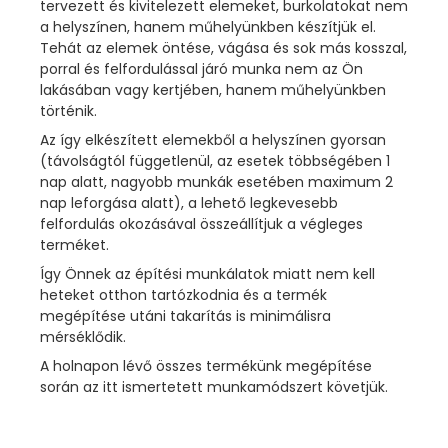
tervezett és kivitelezett elemeket, burkolatokat nem
a helyszínen, hanem műhelyünkben készítjük el.
Tehát az elemek öntése, vágása és sok más kosszal,
porral és felfordulással járó munka nem az Ön
lakásában vagy kertjében, hanem műhelyünkben
történik.
Az így elkészített elemekből a helyszínen gyorsan
(távolságtól függetlenül, az esetek többségében 1
nap alatt, nagyobb munkák esetében maximum 2
nap leforgása alatt), a lehető legkevesebb
felfordulás okozásával összeállítjuk a végleges
terméket.
Így Önnek az építési munkálatok miatt nem kell
heteket otthon tartózkodnia és a termék
megépítése utáni takarítás is minimálisra
mérséklődik.
A holnapon lévő összes termékünk megépítése
során az itt ismertetett munkamódszert követjük.