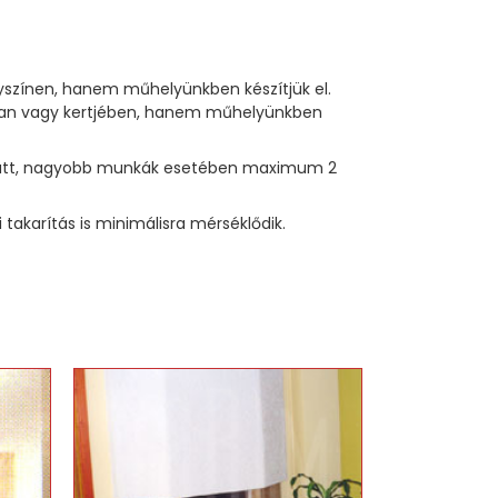
lyszínen, hanem műhelyünkben készítjük el.
sában vagy kertjében, hanem műhelyünkben
p alatt, nagyobb munkák esetében maximum 2
akarítás is minimálisra mérséklődik.