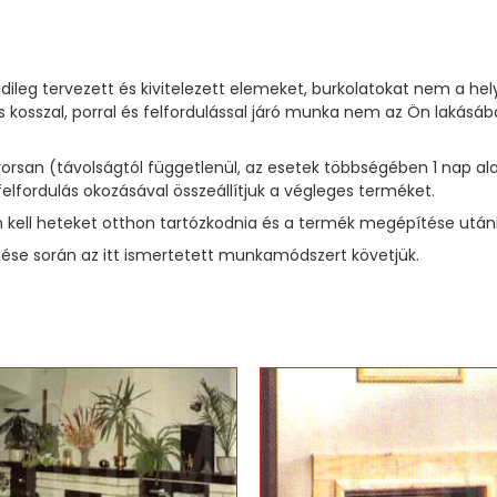
dileg tervezett és kivitelezett elemeket, burkolatokat nem a he
 kosszal, porral és felfordulással járó munka nem az Ön laká
 gyorsan (távolságtól függetlenül, az esetek többségében 1 na
felfordulás okozásával összeállítjuk a végleges terméket.
kell heteket otthon tartózkodnia és a termék megépítése utáni t
se során az itt ismertetett munkamódszert követjük.