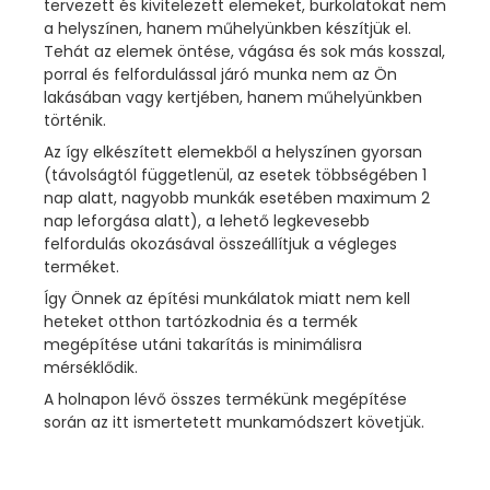
tervezett és kivitelezett elemeket, burkolatokat nem
a helyszínen, hanem műhelyünkben készítjük el.
Tehát az elemek öntése, vágása és sok más kosszal,
porral és felfordulással járó munka nem az Ön
lakásában vagy kertjében, hanem műhelyünkben
történik.
Az így elkészített elemekből a helyszínen gyorsan
(távolságtól függetlenül, az esetek többségében 1
nap alatt, nagyobb munkák esetében maximum 2
nap leforgása alatt), a lehető legkevesebb
felfordulás okozásával összeállítjuk a végleges
terméket.
Így Önnek az építési munkálatok miatt nem kell
heteket otthon tartózkodnia és a termék
megépítése utáni takarítás is minimálisra
mérséklődik.
A holnapon lévő összes termékünk megépítése
során az itt ismertetett munkamódszert követjük.