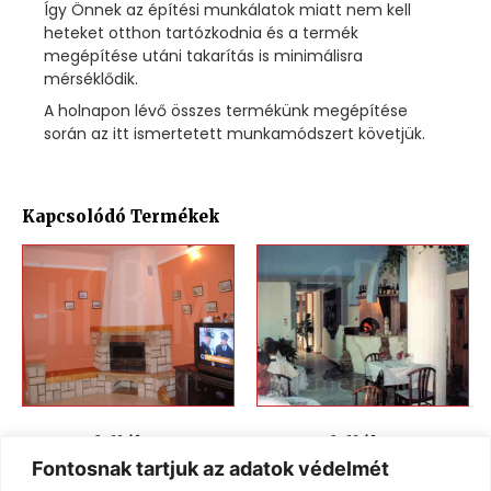
Így Önnek az építési munkálatok miatt nem kell
heteket otthon tartózkodnia és a termék
megépítése utáni takarítás is minimálisra
mérséklődik.
A holnapon lévő összes termékünk megépítése
során az itt ismertetett munkamódszert követjük.
Kapcsolódó Termékek
Kandallók KK-41
Kandallók KK-10
Fontosnak tartjuk az adatok védelmét