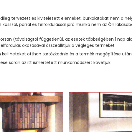
dileg tervezett és kivitelezett elemeket, burkolatokat nem a he
 kosszal, porral és felfordulással járó munka nem az Ön laká
 gyorsan (távolságtól függetlenül, az esetek többségében 1 na
felfordulás okozásával összeállítjuk a végleges terméket.
kell heteket otthon tartózkodnia és a termék megépítése utáni t
se során az itt ismertetett munkamódszert követjük.