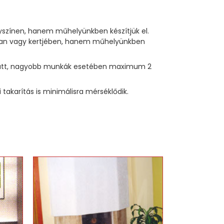
lyszínen, hanem műhelyünkben készítjük el.
sában vagy kertjében, hanem műhelyünkben
p alatt, nagyobb munkák esetében maximum 2
akarítás is minimálisra mérséklődik.