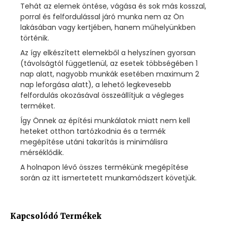
Tehát az elemek öntése, vágása és sok más kosszal,
porral és felfordulással járó munka nem az Ön
lakásában vagy kertjében, hanem műhelyünkben
történik.
Az így elkészített elemekből a helyszínen gyorsan
(távolságtól függetlenül, az esetek többségében 1
nap alatt, nagyobb munkák esetében maximum 2
nap leforgása alatt), a lehető legkevesebb
felfordulás okozásával összeállítjuk a végleges
terméket.
Így Önnek az építési munkálatok miatt nem kell
heteket otthon tartózkodnia és a termék
megépítése utáni takarítás is minimálisra
mérséklődik.
A holnapon lévő összes termékünk megépítése
során az itt ismertetett munkamódszert követjük.
Kapcsolódó Termékek