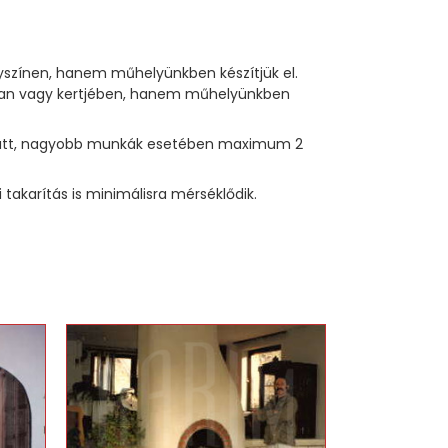
lyszínen, hanem műhelyünkben készítjük el.
sában vagy kertjében, hanem műhelyünkben
p alatt, nagyobb munkák esetében maximum 2
akarítás is minimálisra mérséklődik.