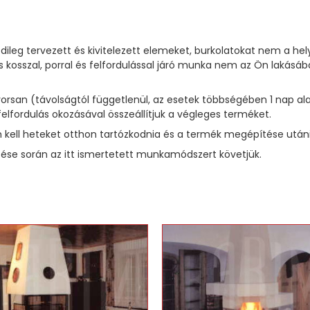
dileg tervezett és kivitelezett elemeket, burkolatokat nem a he
 kosszal, porral és felfordulással járó munka nem az Ön laká
 gyorsan (távolságtól függetlenül, az esetek többségében 1 na
felfordulás okozásával összeállítjuk a végleges terméket.
kell heteket otthon tartózkodnia és a termék megépítése utáni t
se során az itt ismertetett munkamódszert követjük.