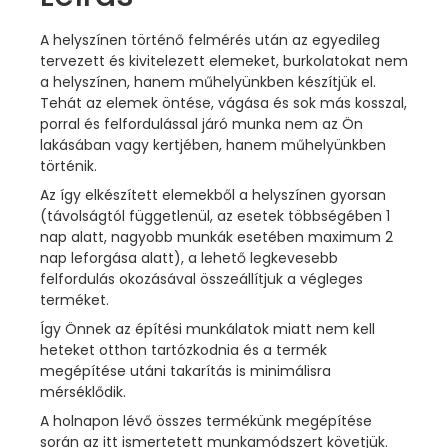
A helyszínen történő felmérés után az egyedileg
tervezett és kivitelezett elemeket, burkolatokat nem
a helyszínen, hanem műhelyünkben készítjük el.
Tehát az elemek öntése, vágása és sok más kosszal,
porral és felfordulással járó munka nem az Ön
lakásában vagy kertjében, hanem műhelyünkben
történik.
Az így elkészített elemekből a helyszínen gyorsan
(távolságtól függetlenül, az esetek többségében 1
nap alatt, nagyobb munkák esetében maximum 2
nap leforgása alatt), a lehető legkevesebb
felfordulás okozásával összeállítjuk a végleges
terméket.
Így Önnek az építési munkálatok miatt nem kell
heteket otthon tartózkodnia és a termék
megépítése utáni takarítás is minimálisra
mérséklődik.
A holnapon lévő összes termékünk megépítése
során az itt ismertetett munkamódszert követjük.