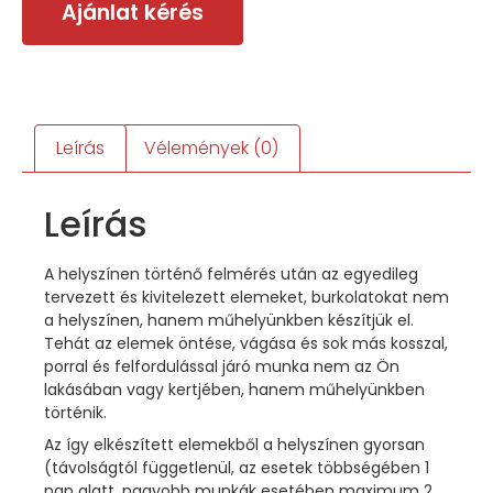
Ajánlat kérés
Leírás
Vélemények (0)
Leírás
A helyszínen történő felmérés után az egyedileg
tervezett és kivitelezett elemeket, burkolatokat nem
a helyszínen, hanem műhelyünkben készítjük el.
Tehát az elemek öntése, vágása és sok más kosszal,
porral és felfordulással járó munka nem az Ön
lakásában vagy kertjében, hanem műhelyünkben
történik.
Az így elkészített elemekből a helyszínen gyorsan
(távolságtól függetlenül, az esetek többségében 1
nap alatt, nagyobb munkák esetében maximum 2