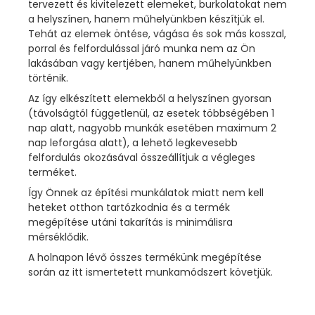
tervezett és kivitelezett elemeket, burkolatokat nem
a helyszínen, hanem műhelyünkben készítjük el.
Tehát az elemek öntése, vágása és sok más kosszal,
porral és felfordulással járó munka nem az Ön
lakásában vagy kertjében, hanem műhelyünkben
történik.
Az így elkészített elemekből a helyszínen gyorsan
(távolságtól függetlenül, az esetek többségében 1
nap alatt, nagyobb munkák esetében maximum 2
nap leforgása alatt), a lehető legkevesebb
felfordulás okozásával összeállítjuk a végleges
terméket.
Így Önnek az építési munkálatok miatt nem kell
heteket otthon tartózkodnia és a termék
megépítése utáni takarítás is minimálisra
mérséklődik.
A holnapon lévő összes termékünk megépítése
során az itt ismertetett munkamódszert követjük.