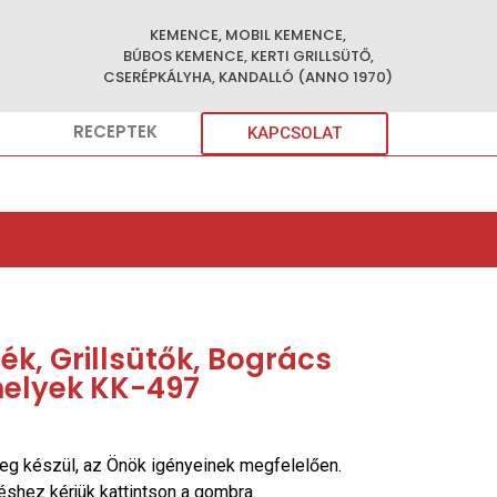
KEMENCE, MOBIL KEMENCE,
BÚBOS KEMENCE, KERTI GRILLSÜTŐ,
CSERÉPKÁLYHA, KANDALLÓ (ANNO 1970)
RECEPTEK
KAPCSOLAT
k, Grillsütők, Bogrács
helyek KK-497
eg készül, az Önök igényeinek megfelelően.
réshez kérjük kattintson a gombra.