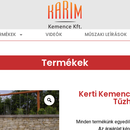
RMÉKEK
VIDEÓK
MŰSZAKI LEÍRÁSOK
Termékek
Kerti Kemencé
Tűz
Minden termékünk egyedil
Az árajánlat ké