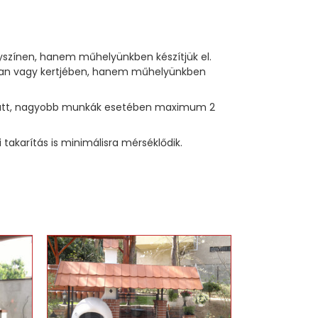
lyszínen, hanem műhelyünkben készítjük el.
sában vagy kertjében, hanem műhelyünkben
p alatt, nagyobb munkák esetében maximum 2
akarítás is minimálisra mérséklődik.