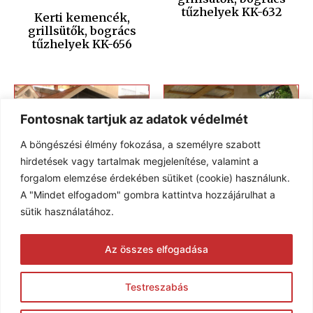
tűzhelyek KK-632
Kerti kemencék,
grillsütők, bogrács
tűzhelyek KK-656
Fontosnak tartjuk az adatok védelmét
A böngészési élmény fokozása, a személyre szabott
hirdetések vagy tartalmak megjelenítése, valamint a
forgalom elemzése érdekében sütiket (cookie) használunk.
A "Mindet elfogadom" gombra kattintva hozzájárulhat a
sütik használatához.
Kerti kemencék,
Kerti kemencék,
Az összes elfogadása
grillsütők, bogrács
grillsütők, bogrács
tűzhelyek KK-622
tűzhelyek KK-535
Testreszabás
© 2005-2026 Karim Kft. Minden jog fenntartva.