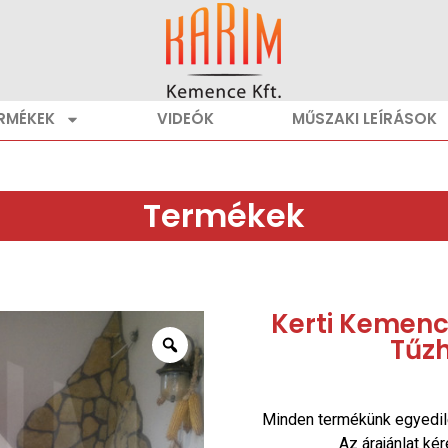
RMÉKEK
VIDEÓK
MŰSZAKI LEÍRÁSOK
Termékek
Kerti Kemencé
Tűz
Minden termékünk egyedil
Az árajánlat ké