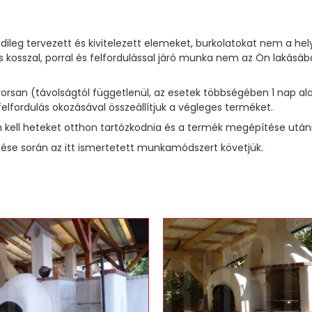
dileg tervezett és kivitelezett elemeket, burkolatokat nem a he
 kosszal, porral és felfordulással járó munka nem az Ön laká
 gyorsan (távolságtól függetlenül, az esetek többségében 1 na
felfordulás okozásával összeállítjuk a végleges terméket.
kell heteket otthon tartózkodnia és a termék megépítése utáni t
se során az itt ismertetett munkamódszert követjük.