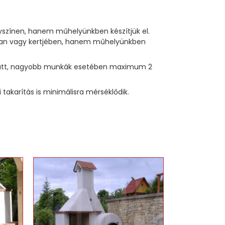
lyszínen, hanem műhelyünkben készítjük el.
sában vagy kertjében, hanem műhelyünkben
p alatt, nagyobb munkák esetében maximum 2
akarítás is minimálisra mérséklődik.