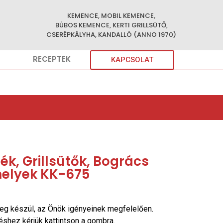
KEMENCE, MOBIL KEMENCE,
BÚBOS KEMENCE, KERTI GRILLSÜTŐ,
CSERÉPKÁLYHA, KANDALLÓ (ANNO 1970)
RECEPTEK
KAPCSOLAT
k, Grillsütők, Bogrács
helyek KK-675
eg készül, az Önök igényeinek megfelelően.
réshez kérjük kattintson a gombra.