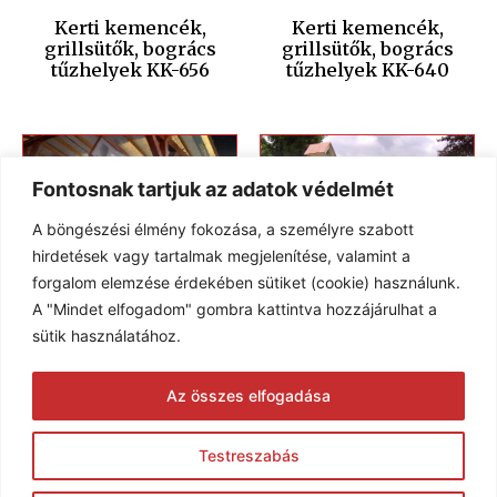
Kerti kemencék,
Kerti kemencék,
grillsütők, bogrács
grillsütők, bogrács
tűzhelyek KK-656
tűzhelyek KK-640
Fontosnak tartjuk az adatok védelmét
A böngészési élmény fokozása, a személyre szabott
hirdetések vagy tartalmak megjelenítése, valamint a
forgalom elemzése érdekében sütiket (cookie) használunk.
A "Mindet elfogadom" gombra kattintva hozzájárulhat a
sütik használatához.
Kerti kemencék,
Kerti kemencék,
Az összes elfogadása
grillsütők, bogrács
grillsütők, bogrács
tűzhelyek KK-554
tűzhelyek KK-503
Testreszabás
© 2005-2026 Karim Kft. Minden jog fenntartva.