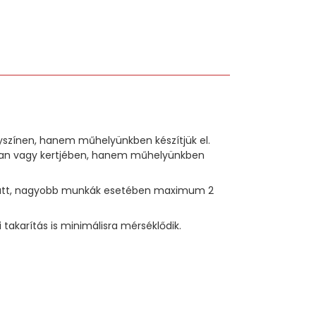
lyszínen, hanem műhelyünkben készítjük el.
sában vagy kertjében, hanem műhelyünkben
p alatt, nagyobb munkák esetében maximum 2
akarítás is minimálisra mérséklődik.