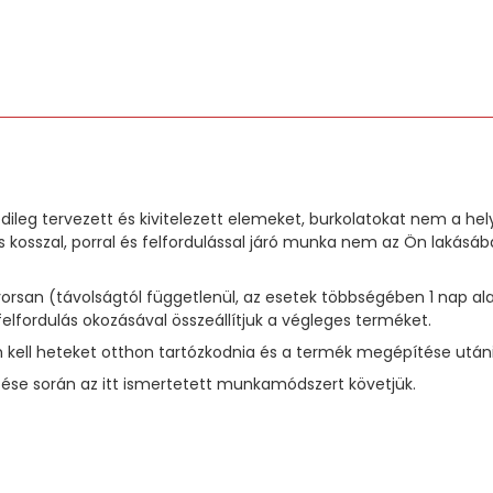
dileg tervezett és kivitelezett elemeket, burkolatokat nem a he
 kosszal, porral és felfordulással járó munka nem az Ön laká
 gyorsan (távolságtól függetlenül, az esetek többségében 1 na
felfordulás okozásával összeállítjuk a végleges terméket.
kell heteket otthon tartózkodnia és a termék megépítése utáni t
se során az itt ismertetett munkamódszert követjük.