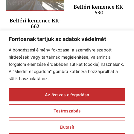
Beltéri kemence KK-
530
Beltéri kemence KK-
662
Fontosnak tartjuk az adatok védelmét
A böngészési élmény fokozása, a személyre szabott
hirdetések vagy tartalmak megjelenítése, valamint a
forgalom elemzése érdekében sütiket (cookie) használunk.
A "Mindet elfogadom" gombra kattintva hozzájárulhat a
sütik használatához.
Az összes elfogadása
Beltéri kemence KK-
Beltéri kemence KK-39
408
Testreszabás
© 2005-2026 Karim Kft. Minden jog fenntartva.
Elutasít