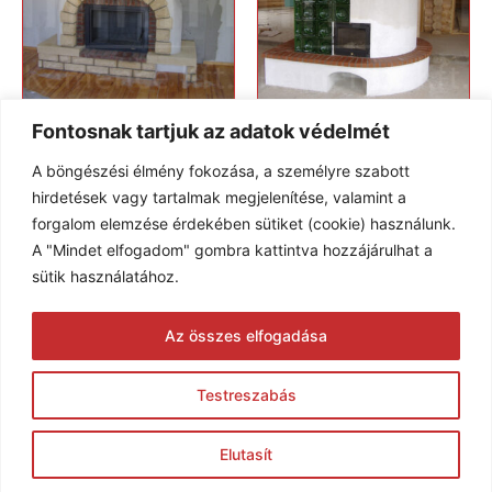
Fontosnak tartjuk az adatok védelmét
Beltéri kemence KK-
Beltéri kemence KK-71
369
A böngészési élmény fokozása, a személyre szabott
hirdetések vagy tartalmak megjelenítése, valamint a
forgalom elemzése érdekében sütiket (cookie) használunk.
© 2005-2026 Karim Kft. Minden jog fenntartva.
A "Mindet elfogadom" gombra kattintva hozzájárulhat a
sütik használatához.
Az összes elfogadása
Testreszabás
Elutasít