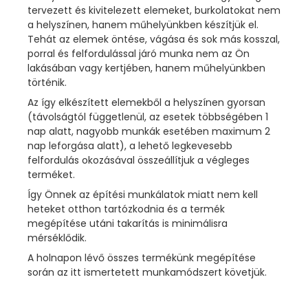
tervezett és kivitelezett elemeket, burkolatokat nem
a helyszínen, hanem műhelyünkben készítjük el.
Tehát az elemek öntése, vágása és sok más kosszal,
porral és felfordulással járó munka nem az Ön
lakásában vagy kertjében, hanem műhelyünkben
történik.
Az így elkészített elemekből a helyszínen gyorsan
(távolságtól függetlenül, az esetek többségében 1
nap alatt, nagyobb munkák esetében maximum 2
nap leforgása alatt), a lehető legkevesebb
felfordulás okozásával összeállítjuk a végleges
terméket.
Így Önnek az építési munkálatok miatt nem kell
heteket otthon tartózkodnia és a termék
megépítése utáni takarítás is minimálisra
mérséklődik.
A holnapon lévő összes termékünk megépítése
során az itt ismertetett munkamódszert követjük.