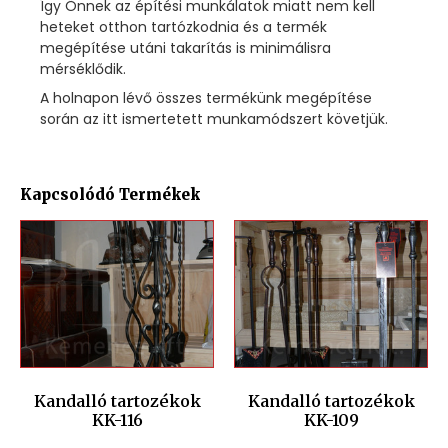
Így Önnek az építési munkálatok miatt nem kell
heteket otthon tartózkodnia és a termék
megépítése utáni takarítás is minimálisra
mérséklődik.
A holnapon lévő összes termékünk megépítése
során az itt ismertetett munkamódszert követjük.
Kapcsolódó Termékek
Kandalló tartozékok
Kandalló tartozékok
KK-116
KK-109