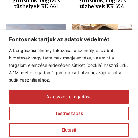
grillsütők, bogrács
grillsütők, bogrács
tűzhelyek KK-661
tűzhelyek KK-654
Fontosnak tartjuk az adatok védelmét
A böngészési élmény fokozása, a személyre szabott
hirdetések vagy tartalmak megjelenítése, valamint a
forgalom elemzése érdekében sütiket (cookie) használunk.
A "Mindet elfogadom" gombra kattintva hozzájárulhat a
sütik használatához.
Kerti kemencék,
Kerti kemencék,
Az összes elfogadása
grillsütők, bogrács
grillsütők, bogrács
tűzhelyek KK-640
tűzhelyek KK-622
Testreszabás
© 2005-2026 Karim Kft. Minden jog fenntartva.
Elutasít