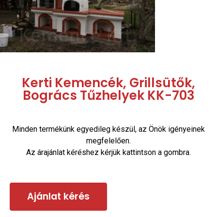
Kerti Kemencék, Grillsütők,
Bogrács Tűzhelyek KK-703
Minden termékünk egyedileg készül, az Önök igényeinek
megfelelően.
Az árajánlat kéréshez kérjük kattintson a gombra.
Ajánlat kérés