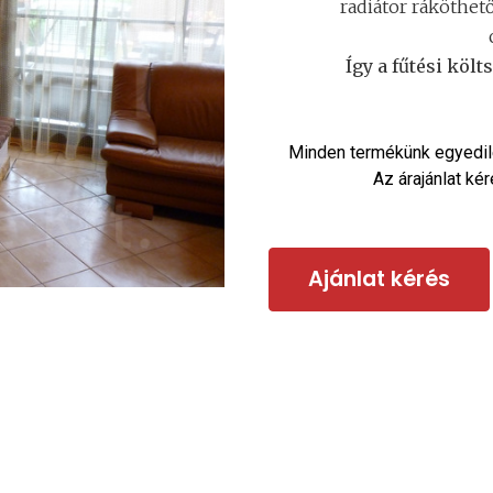
radiátor ráköthet
Így a fűtési köl
Minden termékünk egyedil
Az árajánlat ké
Ajánlat kérés