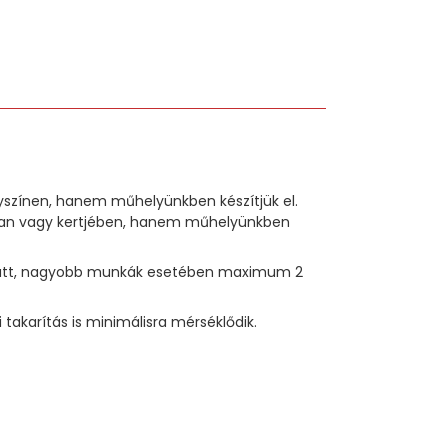
lyszínen, hanem műhelyünkben készítjük el.
sában vagy kertjében, hanem műhelyünkben
p alatt, nagyobb munkák esetében maximum 2
akarítás is minimálisra mérséklődik.