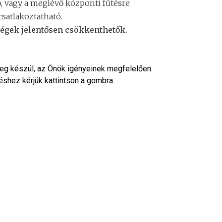
ő, vagy a meglévő központi fűtésre
csatlakoztatható.
tségek jelentősen csökkenthetők.
eg készül, az Önök igényeinek megfelelően.
réshez kérjük kattintson a gombra.