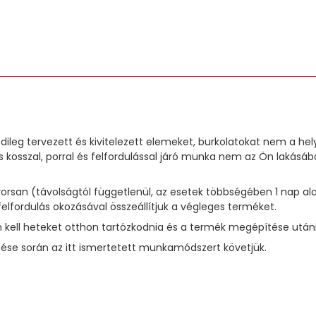
dileg tervezett és kivitelezett elemeket, burkolatokat nem a he
 kosszal, porral és felfordulással járó munka nem az Ön laká
 gyorsan (távolságtól függetlenül, az esetek többségében 1 na
felfordulás okozásával összeállítjuk a végleges terméket.
kell heteket otthon tartózkodnia és a termék megépítése utáni t
se során az itt ismertetett munkamódszert követjük.