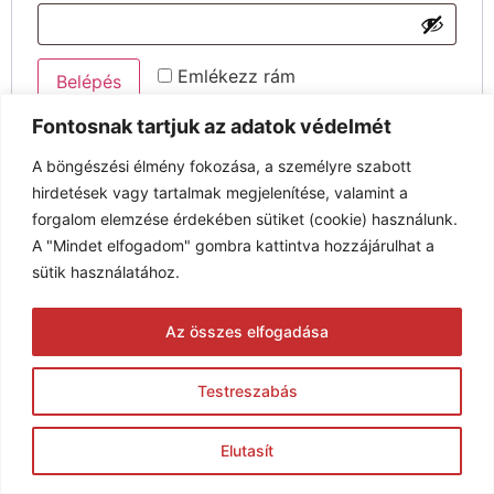
Emlékezz rám
Belépés
Fontosnak tartjuk az adatok védelmét
Elfelejtett jelszó?
A böngészési élmény fokozása, a személyre szabott
hirdetések vagy tartalmak megjelenítése, valamint a
forgalom elemzése érdekében sütiket (cookie) használunk.
© 2005-2026 Karim Kft. Minden jog fenntartva.
A "Mindet elfogadom" gombra kattintva hozzájárulhat a
sütik használatához.
Az összes elfogadása
Testreszabás
Elutasít