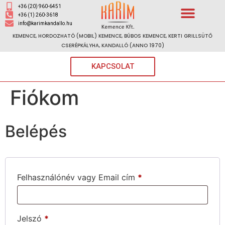
+36 (20) 960-6451
+36 (1) 260-3618
info@karimkandallo.hu
KEMENCE, HORDOZHATÓ (MOBIL) KEMENCE, BÚBOS KEMENCE, KERTI GRILLSÜTŐ
CSERÉPKÁLYHA, KANDALLÓ (ANNO 1970)
KAPCSOLAT
Fiókom
Belépés
Felhasználónév vagy Email cím
*
Jelszó
*