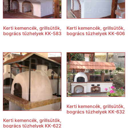
Kerti kemencék, grillsütők,
Kerti kemencék, grillsütők,
bogrács tűzhelyek KK-583
bogrács tűzhelyek KK-606
Kerti kemencék, grillsütők,
bogrács tűzhelyek KK-632
Kerti kemencék, grillsütők,
bogrács tűzhelyek KK-622