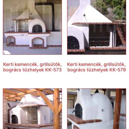
Kerti kemencék, grillsütők,
Kerti kemencék, grillsütők,
bogrács tűzhelyek KK-573
bogrács tűzhelyek KK-579