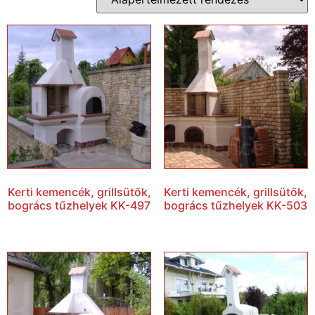
Kerti kemencék, grillsütők,
Kerti kemencék, grillsütők,
bogrács tűzhelyek KK-497
bogrács tűzhelyek KK-503