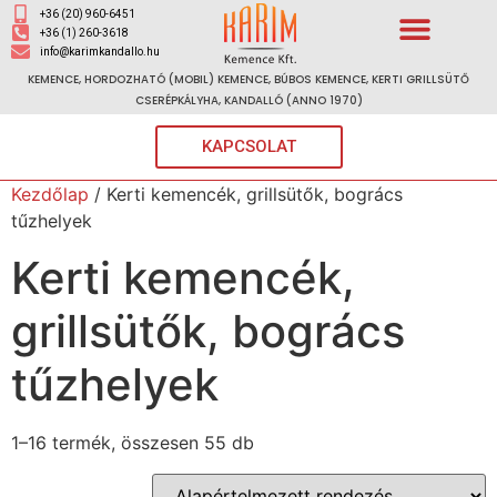
+36 (20) 960-6451
+36 (1) 260-3618
info@karimkandallo.hu
KEMENCE, HORDOZHATÓ (MOBIL) KEMENCE, BÚBOS KEMENCE, KERTI GRILLSÜTŐ
CSERÉPKÁLYHA, KANDALLÓ (ANNO 1970)
KAPCSOLAT
Kezdőlap
/ Kerti kemencék, grillsütők, bogrács
tűzhelyek
Kerti kemencék,
grillsütők, bogrács
tűzhelyek
1–16 termék, összesen 55 db