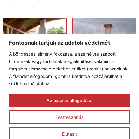
Fontosnak tartjuk az adatok védelmét
A böngészési élmény fokozása, a személyre szabott
hirdetések vagy tartalmak megjelenítése, valamint a
forgalom elemzése érdekében sütiket (cookie) használunk.
A "Mindet elfogadom" gombra kattintva hozzájárulhat a
sütik használatához.
Kerti kemencék, grillsütők,
Kerti kemencék, grillsütők,
bogrács tűzhelyek KK-634
bogrács tűzhelyek KK-640
Az összes elfogadása
Testreszabás
1
2
3
4
→
Elutasít