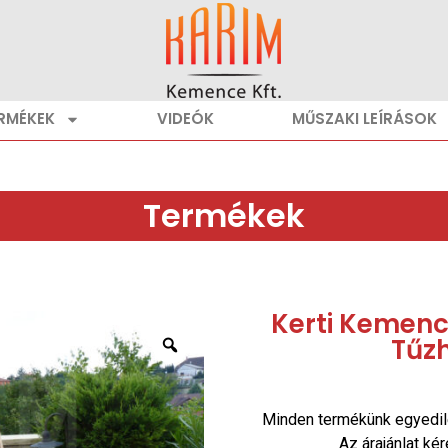
RMÉKEK
VIDEÓK
MŰSZAKI LEÍRÁSOK
Termékek
Kerti Kemencé
Tűz
Minden termékünk egyedil
Az árajánlat ké