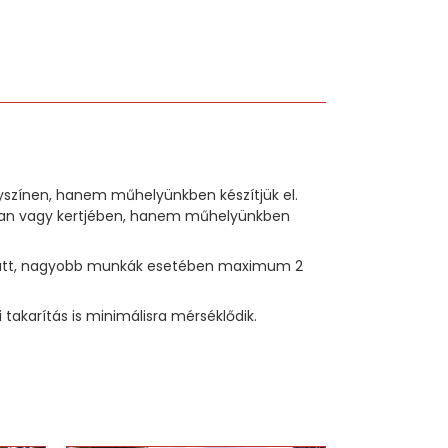
lyszínen, hanem műhelyünkben készítjük el.
sában vagy kertjében, hanem műhelyünkben
p alatt, nagyobb munkák esetében maximum 2
akarítás is minimálisra mérséklődik.