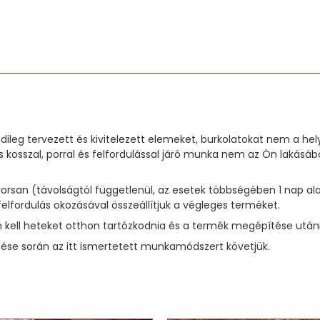
dileg tervezett és kivitelezett elemeket, burkolatokat nem a he
 kosszal, porral és felfordulással járó munka nem az Ön laká
 gyorsan (távolságtól függetlenül, az esetek többségében 1 na
felfordulás okozásával összeállítjuk a végleges terméket.
kell heteket otthon tartózkodnia és a termék megépítése utáni t
se során az itt ismertetett munkamódszert követjük.