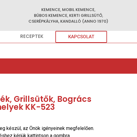
KEMENCE, MOBIL KEMENCE,
BÚBOS KEMENCE, KERTI GRILLSÜTŐ,
CSERÉPKÁLYHA, KANDALLÓ (ANNO 1970)
RECEPTEK
KAPCSOLAT
k, Grillsütők, Bogrács
helyek KK-523
eg készül, az Önök igényeinek megfelelően.
réshez kérjük kattintson a gombra.