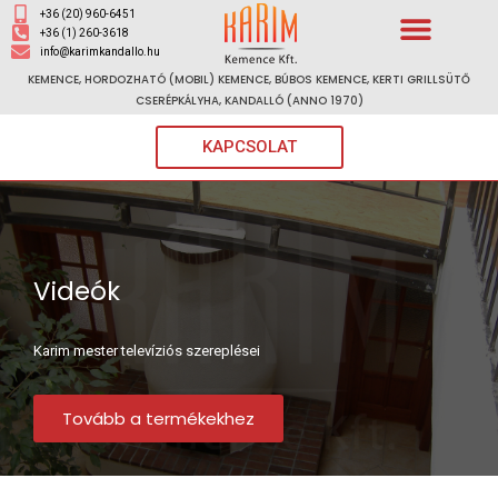
+36 (20) 960-6451
+36 (1) 260-3618
info@karimkandallo.hu
KEMENCE, HORDOZHATÓ (MOBIL) KEMENCE, BÚBOS KEMENCE, KERTI GRILLSÜTŐ
CSERÉPKÁLYHA, KANDALLÓ (ANNO 1970)
KAPCSOLAT
Videók
Karim mester televíziós szereplései
Tovább a termékekhez