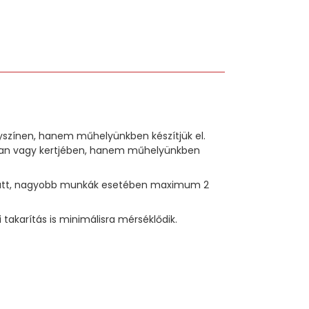
lyszínen, hanem műhelyünkben készítjük el.
sában vagy kertjében, hanem műhelyünkben
p alatt, nagyobb munkák esetében maximum 2
akarítás is minimálisra mérséklődik.