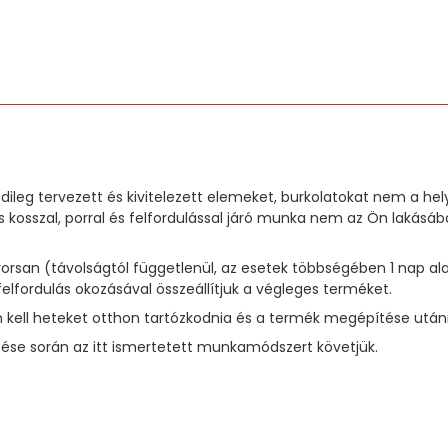
dileg tervezett és kivitelezett elemeket, burkolatokat nem a he
 kosszal, porral és felfordulással járó munka nem az Ön laká
 gyorsan (távolságtól függetlenül, az esetek többségében 1 na
felfordulás okozásával összeállítjuk a végleges terméket.
kell heteket otthon tartózkodnia és a termék megépítése utáni t
se során az itt ismertetett munkamódszert követjük.