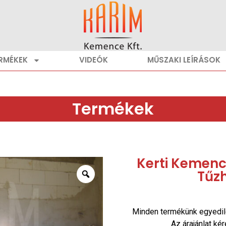
RMÉKEK
VIDEÓK
MŰSZAKI LEÍRÁSOK
Termékek
Kerti Kemencé
Tűz
Minden termékünk egyedil
Az árajánlat ké