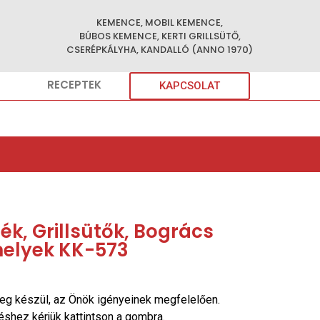
KEMENCE, MOBIL KEMENCE,
BÚBOS KEMENCE, KERTI GRILLSÜTŐ,
CSERÉPKÁLYHA, KANDALLÓ (ANNO 1970)
RECEPTEK
KAPCSOLAT
k, Grillsütők, Bogrács
helyek KK-573
eg készül, az Önök igényeinek megfelelően.
réshez kérjük kattintson a gombra.