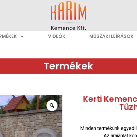
RMÉKEK
VIDEÓK
MŰSZAKI LEÍRÁSOK
Termékek
Kerti Kemencé
Tűz
Minden termékünk egyedil
Az árajánlat ké