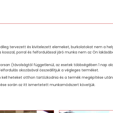
dileg tervezett és kivitelezett elemeket, burkolatokat nem a he
 kosszal, porral és felfordulással járó munka nem az Ön laká
 gyorsan (távolságtól függetlenül, az esetek többségében 1 na
felfordulás okozásával összeállítjuk a végleges terméket.
kell heteket otthon tartózkodnia és a termék megépítése utáni t
se során az itt ismertetett munkamódszert követjük.