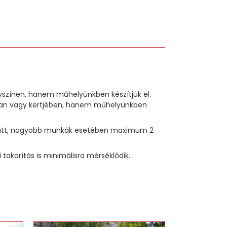
lyszínen, hanem műhelyünkben készítjük el.
sában vagy kertjében, hanem műhelyünkben
p alatt, nagyobb munkák esetében maximum 2
akarítás is minimálisra mérséklődik.