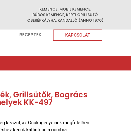
KEMENCE, MOBIL KEMENCE,
BÚBOS KEMENCE, KERTI GRILLSÜTŐ,
CSERÉPKÁLYHA, KANDALLÓ (ANNO 1970)
RECEPTEK
KAPCSOLAT
k, Grillsütők, Bogrács
helyek KK-497
eg készül, az Önök igényeinek megfelelően.
réshez kérjük kattintson a gombra.