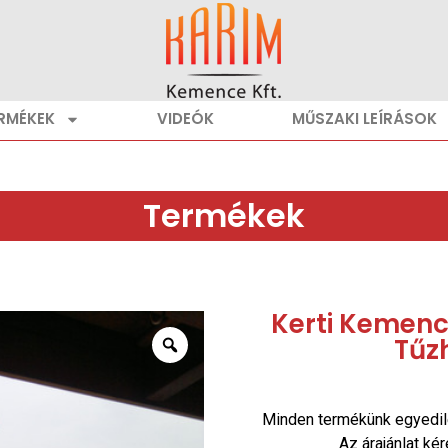
RMÉKEK
VIDEÓK
MŰSZAKI LEÍRÁSOK
Termékek
Kerti Kemencé
Tűz
Minden termékünk egyedil
Az árajánlat ké