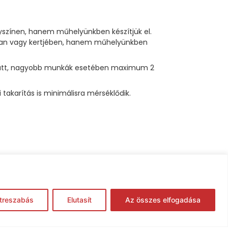
lyszínen, hanem műhelyünkben készítjük el.
sában vagy kertjében, hanem műhelyünkben
p alatt, nagyobb munkák esetében maximum 2
akarítás is minimálisra mérséklődik.
treszabás
Elutasít
Az összes elfogadása