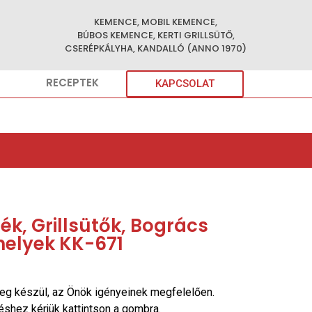
KEMENCE, MOBIL KEMENCE,
BÚBOS KEMENCE, KERTI GRILLSÜTŐ,
CSERÉPKÁLYHA, KANDALLÓ (ANNO 1970)
RECEPTEK
KAPCSOLAT
k, Grillsütők, Bogrács
helyek KK-671
eg készül, az Önök igényeinek megfelelően.
réshez kérjük kattintson a gombra.