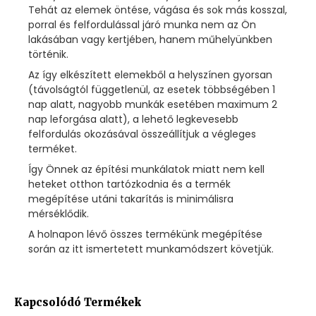
Tehát az elemek öntése, vágása és sok más kosszal,
porral és felfordulással járó munka nem az Ön
lakásában vagy kertjében, hanem műhelyünkben
történik.
Az így elkészített elemekből a helyszínen gyorsan
(távolságtól függetlenül, az esetek többségében 1
nap alatt, nagyobb munkák esetében maximum 2
nap leforgása alatt), a lehető legkevesebb
felfordulás okozásával összeállítjuk a végleges
terméket.
Így Önnek az építési munkálatok miatt nem kell
heteket otthon tartózkodnia és a termék
megépítése utáni takarítás is minimálisra
mérséklődik.
A holnapon lévő összes termékünk megépítése
során az itt ismertetett munkamódszert követjük.
Kapcsolódó Termékek