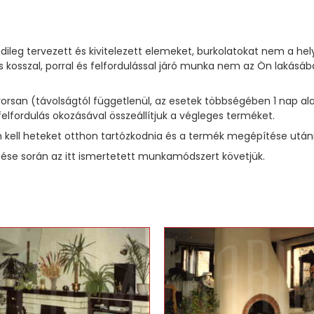
dileg tervezett és kivitelezett elemeket, burkolatokat nem a he
 kosszal, porral és felfordulással járó munka nem az Ön laká
 gyorsan (távolságtól függetlenül, az esetek többségében 1 na
felfordulás okozásával összeállítjuk a végleges terméket.
kell heteket otthon tartózkodnia és a termék megépítése utáni t
se során az itt ismertetett munkamódszert követjük.