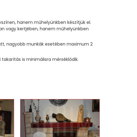
lyszínen, hanem műhelyünkben készítjük el.
sában vagy kertjében, hanem műhelyünkben
p alatt, nagyobb munkák esetében maximum 2
akarítás is minimálisra mérséklődik.