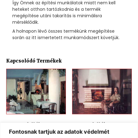
Így Önnek az építési munkálatok miatt nem kell
heteket otthon tartózkodnia és a termék
megépítése utáni takarítás is minimálisra
mérséklődik.
A holnapon lévő összes termékünk megépítése
során az itt ismertetett munkamódszert követjük.
Kapcsolódó Termékek
Kandallók KK-10
Kandallók KK-02
Fontosnak tartjuk az adatok védelmét