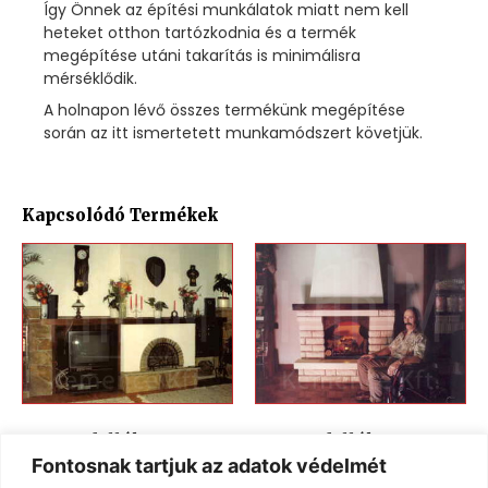
Így Önnek az építési munkálatok miatt nem kell
heteket otthon tartózkodnia és a termék
megépítése utáni takarítás is minimálisra
mérséklődik.
A holnapon lévő összes termékünk megépítése
során az itt ismertetett munkamódszert követjük.
Kapcsolódó Termékek
Kandallók KK-04
Kandallók KK-02
Fontosnak tartjuk az adatok védelmét