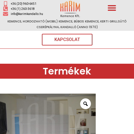
+36 (20) 960-6451
MŰSZAKI LEÍRÁSOK
+36 (1) 260-3618
info@karimkandallo.hu
KEMENCE, HORDOZHATÓ (MOBIL) KEMENCE, BÚBOS KEMENCE, KERTI GRILLSÜTŐ
CSERÉPKÁLYHA, KANDALLÓ (ANNO 1970)
KAPCSOLAT
Termékek