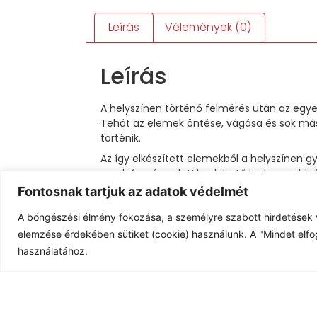
Leírás
Vélemények (0)
Leírás
A helyszínen történő felmérés után az egye
Tehát az elemek öntése, vágása és sok más
történik.
Az így elkészített elemekből a helyszínen
nap leforgása alatt), a lehető legkevesebb 
Fontosnak tartjuk az adatok védelmét
Így Önnek az építési munkálatok miatt nem 
A holnapon lévő összes termékünk megépíté
A böngészési élmény fokozása, a személyre szabott hirdetések 
elemzése érdekében sütiket (cookie) használunk. A "Mindet elfo
használatához.
Kapcsolódó Termékek