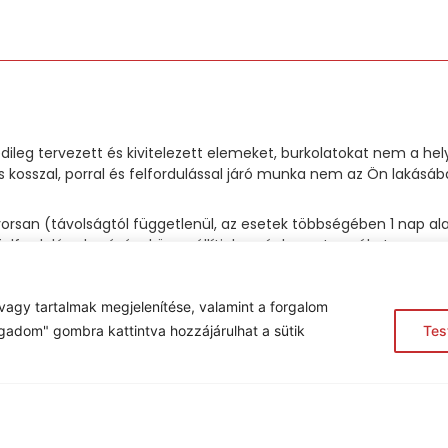
dileg tervezett és kivitelezett elemeket, burkolatokat nem a he
 kosszal, porral és felfordulással járó munka nem az Ön laká
 gyorsan (távolságtól függetlenül, az esetek többségében 1 na
felfordulás okozásával összeállítjuk a végleges terméket.
kell heteket otthon tartózkodnia és a termék megépítése utáni t
se során az itt ismertetett munkamódszert követjük.
vagy tartalmak megjelenítése, valamint a forgalom
gadom" gombra kattintva hozzájárulhat a sütik
Tes