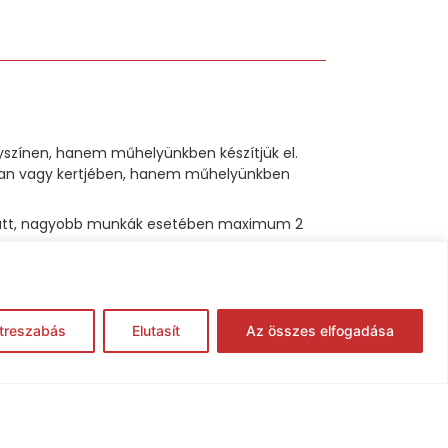
lyszínen, hanem műhelyünkben készítjük el.
sában vagy kertjében, hanem műhelyünkben
p alatt, nagyobb munkák esetében maximum 2
akarítás is minimálisra mérséklődik.
treszabás
Elutasít
Az összes elfogadása