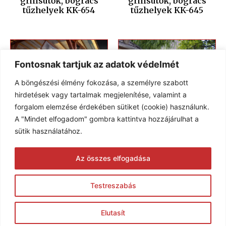
grillsütők, bogrács
grillsütők, bogrács
tűzhelyek KK-654
tűzhelyek KK-645
Fontosnak tartjuk az adatok védelmét
A böngészési élmény fokozása, a személyre szabott
hirdetések vagy tartalmak megjelenítése, valamint a
forgalom elemzése érdekében sütiket (cookie) használunk.
A "Mindet elfogadom" gombra kattintva hozzájárulhat a
sütik használatához.
Kerti kemencék,
Kerti kemencék,
Az összes elfogadása
grillsütők, bogrács
grillsütők, bogrács
tűzhelyek KK-554
tűzhelyek KK-506
Testreszabás
© 2005-2026 Karim Kft. Minden jog fenntartva.
Elutasít