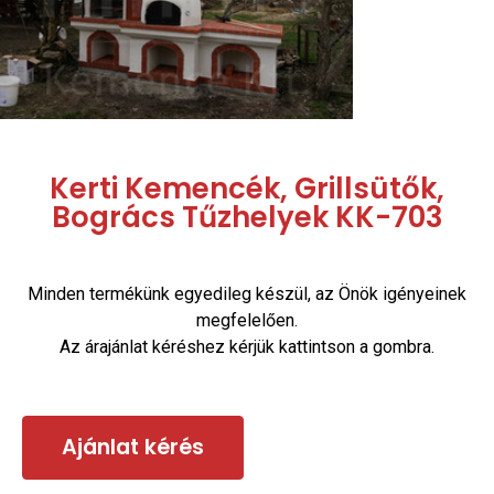
Kerti Kemencék, Grillsütők,
Bogrács Tűzhelyek KK-703
Minden termékünk egyedileg készül, az Önök igényeinek
megfelelően.
Az árajánlat kéréshez kérjük kattintson a gombra.
Ajánlat kérés