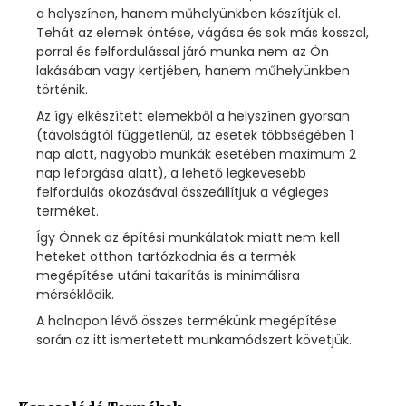
a helyszínen, hanem műhelyünkben készítjük el.
Tehát az elemek öntése, vágása és sok más kosszal,
porral és felfordulással járó munka nem az Ön
lakásában vagy kertjében, hanem műhelyünkben
történik.
Az így elkészített elemekből a helyszínen gyorsan
(távolságtól függetlenül, az esetek többségében 1
nap alatt, nagyobb munkák esetében maximum 2
nap leforgása alatt), a lehető legkevesebb
felfordulás okozásával összeállítjuk a végleges
terméket.
Így Önnek az építési munkálatok miatt nem kell
heteket otthon tartózkodnia és a termék
megépítése utáni takarítás is minimálisra
mérséklődik.
A holnapon lévő összes termékünk megépítése
során az itt ismertetett munkamódszert követjük.