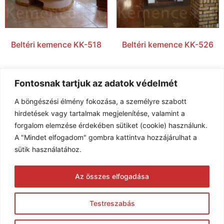
Beltéri kemence KK-518
Beltéri kemence KK-526
Fontosnak tartjuk az adatok védelmét
A böngészési élmény fokozása, a személyre szabott
hirdetések vagy tartalmak megjelenítése, valamint a
forgalom elemzése érdekében sütiket (cookie) használunk.
A "Mindet elfogadom" gombra kattintva hozzájárulhat a
sütik használatához.
Beltéri kemence KK-530
Beltéri kemence KK-544
Az összes elfogadása
Testreszabás
1
2
3
4
…
10
11
12
→