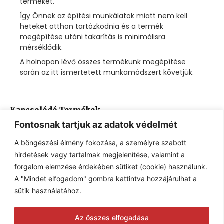
terméket.
Így Önnek az építési munkálatok miatt nem kell
heteket otthon tartózkodnia és a termék
megépítése utáni takarítás is minimálisra
mérséklődik.
A holnapon lévő összes termékünk megépítése
során az itt ismertetett munkamódszert követjük.
Kapcsolódó Termékek
Fontosnak tartjuk az adatok védelmét
A böngészési élmény fokozása, a személyre szabott
hirdetések vagy tartalmak megjelenítése, valamint a
forgalom elemzése érdekében sütiket (cookie) használunk.
A "Mindet elfogadom" gombra kattintva hozzájárulhat a
sütik használatához.
Hordozható
Hordozható
Az összes elfogadása
bográcsozók és
bográcsozók és